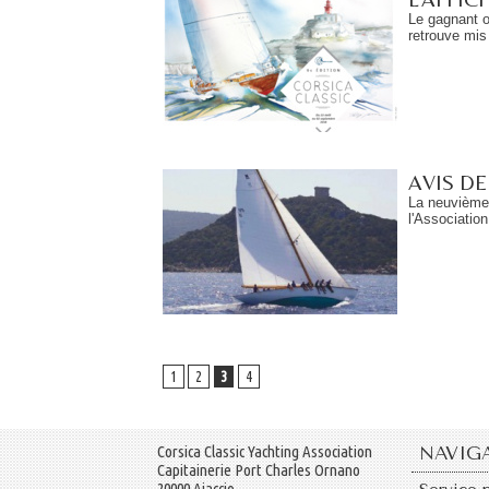
Le gagnant o
retrouve mis 
AVIS DE
La neuvième 
l'Association
1
2
3
4
Corsica Classic Yachting Association
NAVIG
Capitainerie Port Charles Ornano
20000 Ajaccio