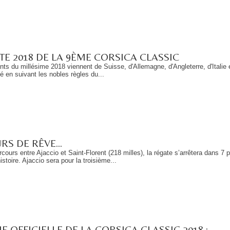
TE 2018 DE LA 9ÈME CORSICA CLASSIC
nts du millésime 2018 viennent de Suisse, d'Allemagne, d'Angleterre, d'Italie e
té en suivant les nobles règles du...
S DE RÊVE...
ours entre Ajaccio et Saint-Florent (218 milles), la régate s’arrêtera dans 7 
istoire. Ajaccio sera pour la troisième...
HE OFFICIELLE DE LA CORSICA CLASSIC 2018 :