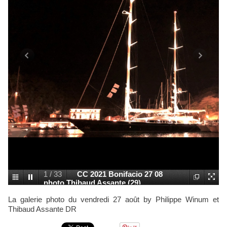
1
/
33
CC 2021 Bonifacio 27 08
photo Thibaud Assante (29)
La galerie photo du vendredi 27 août by Philippe Winum et
Thibaud Assante DR