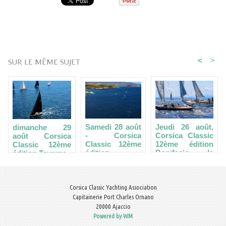
<
>
SUR LE MÊME SUJET
Samedi 28 août
Jeudi 26 août,
dimanche 29
- Corsica
Corsica Classic
août Corsica
Classic 12ème
12ème édition
Classic 12ème
édition
Bonifacio le
édition Taverna -
Bonifacio -
trophée de la
Macinaggio la
Taverna : 80
ville Antoine
journée sous
milles, deux
Zuria...
Spi…
étapes en une
Corsica Classic Yachting Association
journée…
Capitainerie Port Charles Ornano
20000 Ajaccio
Powered by WM