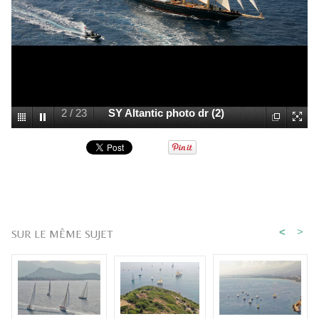
2
/
23
SY Altantic photo dr (2)
<
>
SUR LE MÊME SUJET