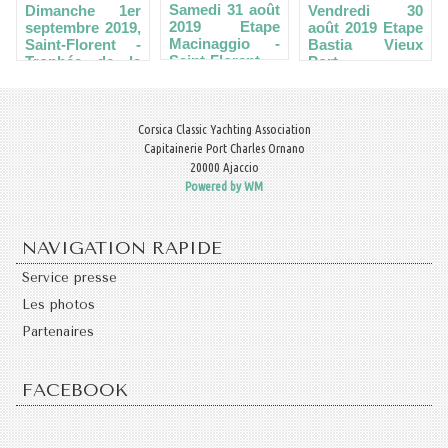
Samedi 31 août
Vendredi 30
Dimanche 1er
2019 Etape
août 2019 Etape
septembre 2019,
Macinaggio -
Bastia Vieux
Saint-Florent -
Saint-Florent,
Port -
Trophée de la
6ème jour de
Macinaggio,
Ville, 7ème
régate.
5ème jour de
régate
régate.
Corsica Classic Yachting Association
Capitainerie Port Charles Ornano
20000 Ajaccio
Powered by WM
NAVIGATION RAPIDE
Service presse
Les photos
Partenaires
FACEBOOK