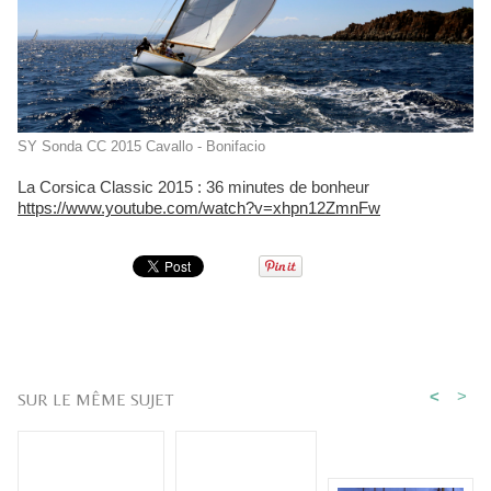
SY Sonda CC 2015 Cavallo - Bonifacio
La Corsica Classic 2015 : 36 minutes de bonheur
https://www.youtube.com/watch?v=xhpn12ZmnFw
<
>
SUR LE MÊME SUJET