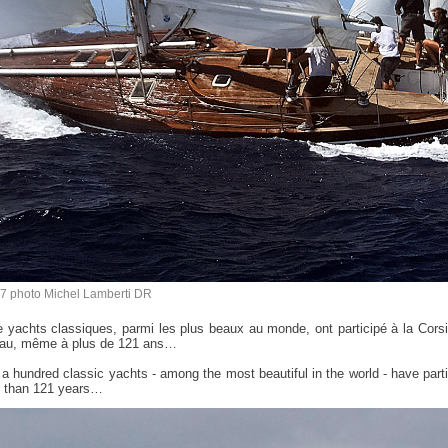
7 photo Michel Lamberti DR
ts classiques, parmi les plus beaux au monde, ont participé à la Corsica
l’eau, même à plus de 121 ans…
a hundred classic yachts - among the most beautiful in the world - have parti
re than 121 years…