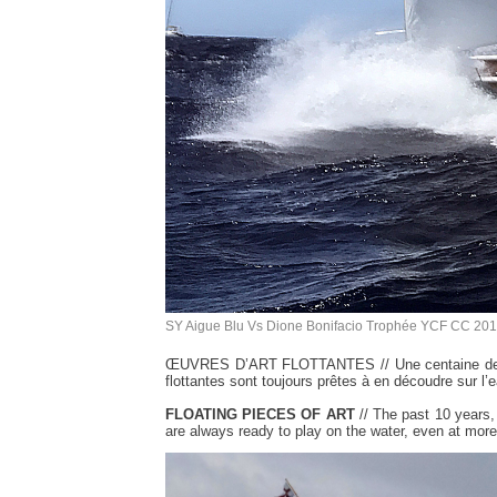
SY Aigue Blu Vs Dione Bonifacio Trophée YCF CC 201
ŒUVRES D’ART FLOTTANTES // Une centaine de yach
flottantes sont toujours prêtes à en découdre sur 
FLOATING PIECES OF ART
// The past 10 years, 
are always ready to play on the water, even at mo