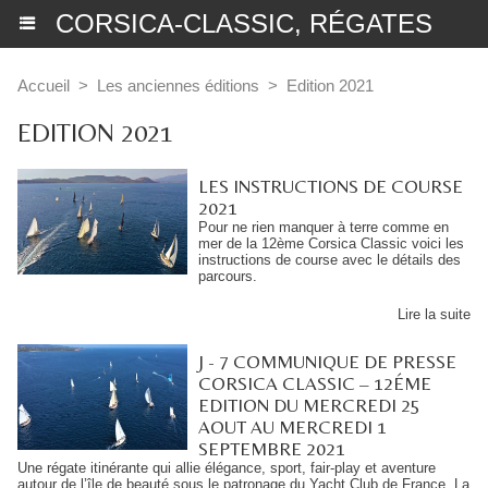
CORSICA-CLASSIC, RÉGATES
Accueil
>
Les anciennes éditions
>
Edition 2021
EDITION 2021
LES INSTRUCTIONS DE COURSE
2021
Pour ne rien manquer à terre comme en
mer de la 12ème Corsica Classic voici les
instructions de course avec le détails des
parcours.
Lire la suite
J - 7 COMMUNIQUE DE PRESSE
CORSICA CLASSIC – 12ÉME
EDITION DU MERCREDI 25
AOUT AU MERCREDI 1
SEPTEMBRE 2021
Une régate itinérante qui allie élégance, sport, fair-play et aventure
autour de l’île de beauté sous le patronage du Yacht Club de France. La