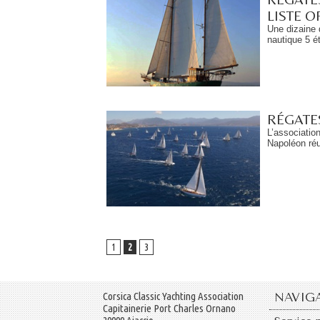
LISTE O
Une dizaine 
nautique 5 ét
RÉGATE
L’associatio
Napoléon réun
1
2
3
Corsica Classic Yachting Association
NAVIG
Capitainerie Port Charles Ornano