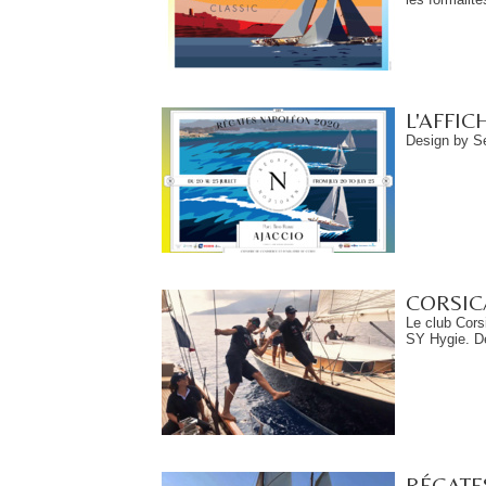
L'AFFI
Design by S
CORSIC
Le club Cors
SY Hygie. Dé
RÉGATES